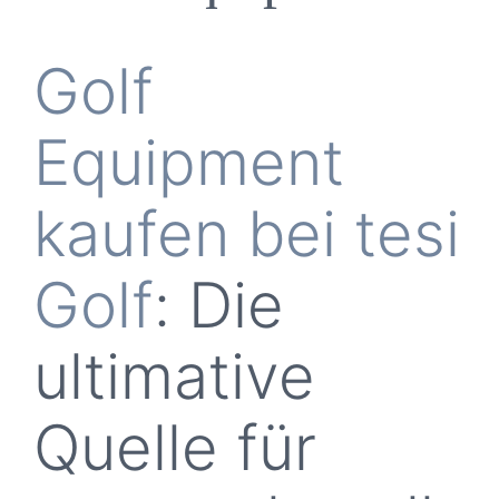
Qual
Golf
Liefe
Equipment
bereit f
kaufen bei tesi
für F
Golf
: Die
bl
ultimative
Quelle für