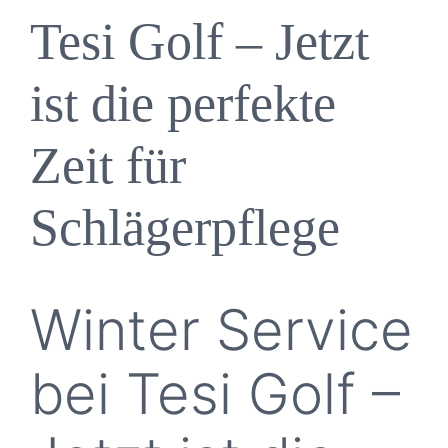
Qual
Tesi Golf – Jetzt
Liefe
ist die perfekte
bereit f
Zeit für
für F
Schlägerpflege
bl
Winter Service
bei Tesi Golf –